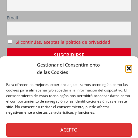
Email
Si continúas, aceptas la política de privacidad
Gestionar el Consentimiento
de las Cookies
Para ofrecer las mejores experiencias, utilizamos tecnologías como las
cookies para almacenar y/o acceder a la información del dispositivo. El
consentimiento de estas tecnologías nos permitirá procesar datos como
el comportamiento de navegación o las identificaciones únicas en este
sitio. No consentir o retirar el consentimiento, puede afectar
AVISO LEGAL
|
POLÍTICA DE PRIVACIDAD
|
POLÍTICA
negativamente a ciertas características y funciones.
DE COOKIES
ACEPTO