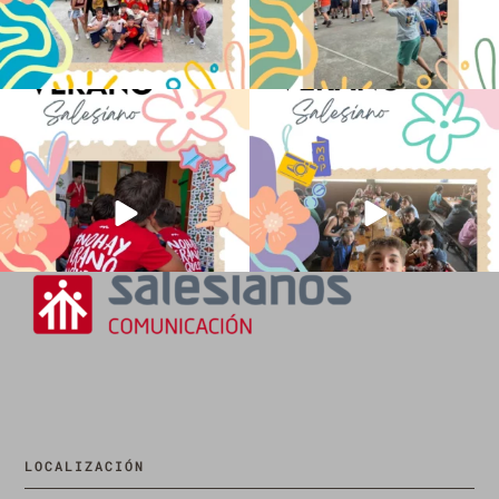
No hay verano sin que sea Salesiano ❤️
viviendo la alegría en el campamento
💫 en Luz 4
...
Caravio
...
196
0
93
2
LOCALIZACIÓN