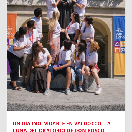
LOS DATOS BIOMÉTRICOS: NUESTRA
IDENTIDAD EN JUEGO
Cada vez que jugamos con la inteligencia
artificial subiendo nuestra imagen para generar
un avatar gracioso, en el fondo estamos
cediendo una parte de nuestra identidad. El
escaneo facial no es un simple pasatiempo
inofensivo; nuestra cara es una seña de
identidad...
Leer más