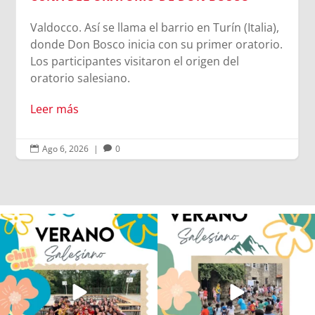
Ago 6, 2026
|
0


Los alumnos de 6º de Primaria, 1º y 2º
La diversión y la alegría también se han
de la ESO
...
sentido
...
146
2
97
0