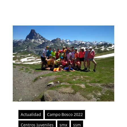
Actualidad
Campo Bosco 2022
Centros Juveniles
smx
ssm